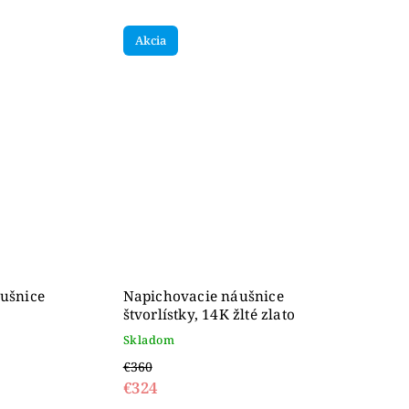
Akcia
ušnice
Napichovacie náušnice
štvorlístky, 14K žlté zlato
Skladom
€360
€324