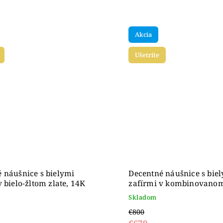
Akcia
Ušetríte
 náušnice s bielymi
Decentné náušnice s bie
v bielo-žltom zlate, 14K
zafírmi v kombinovanom 
14K
Skladom
€800