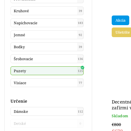
Kruhové
39
Akcia
Napichovacie
183
Ušetríte
Jemné
92
Bodky
39
Šrobovacie
136
Puzety
125
Visiace
77
Určenie
Decentné
zafírmi 
Dámske
112
Skladom
Detské
0
€800