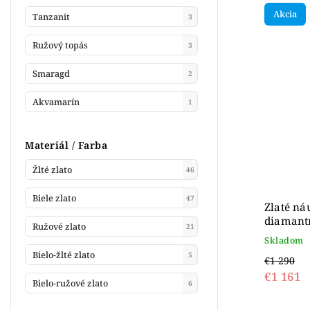
Akcia
Tanzanit
3
Ružový topás
3
Smaragd
2
Akvamarín
1
Materiál / Farba
Žlté zlato
46
Biele zlato
47
Zlaté náu
diamantm
Ružové zlato
21
Skladom
Bielo-žlté zlato
5
€1 290
€1 161
Bielo-ružové zlato
6