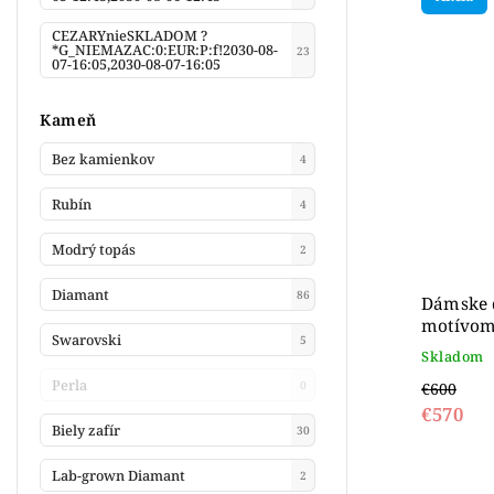
CEZARYnieSKLADOM ?
*G_NIEMAZAC:0:EUR:P:f!2030-08-
23
07-16:05,2030-08-07-16:05
Kameň
Bez kamienkov
4
Rubín
4
Modrý topás
2
Diamant
86
Dámske 
motívom 
Swarovski
5
Skladom
Perla
0
€600
€570
Biely zafír
30
Lab-grown Diamant
2