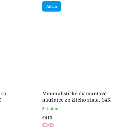
Akcia
 so
Minimalistické diamantové
K
náušnice zo žltého zlata, 14K
Skladom
€410
€369