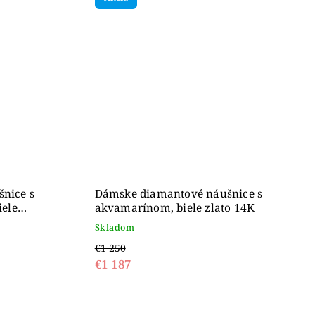
nice s
Dámske diamantové náušnice s
iele
akvamarínom, biele zlato 14K
Skladom
€1 250
€1 187