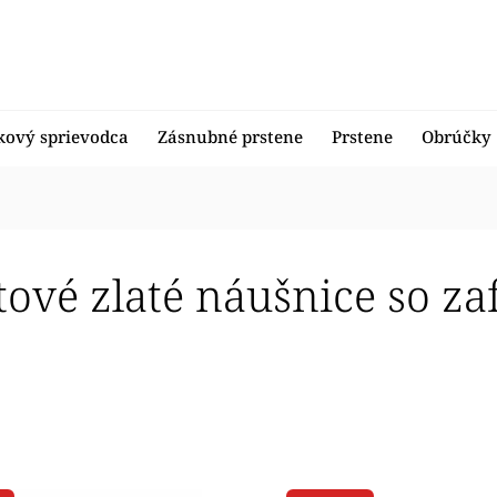
kový sprievodca
Zásnubné prstene
Prstene
Obrúčky
tové zlaté náušnice so za
edávanejšie
nejšie