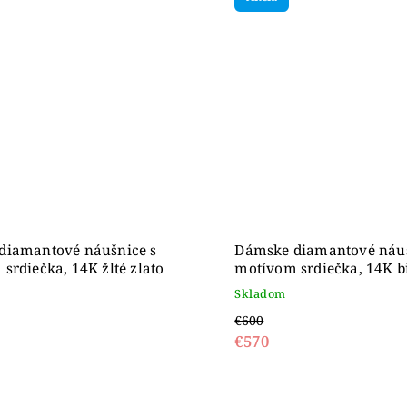
diamantové náušnice s
Dámske diamantové náuš
srdiečka, 14K žlté zlato
motívom srdiečka, 14K b
zlato
Skladom
€600
€570