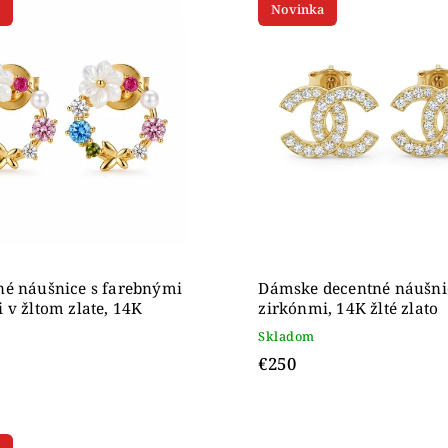
Novinka
ahšie
dne
né náušnice s farebnými
Dámske decentné náušni
 v žltom zlate, 14K
zirkónmi, 14K žlté zlato
Skladom
€250