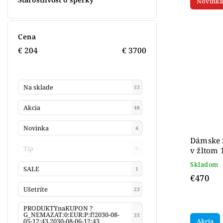
Novinka
Cena
€
204
€
3700
Na sklade
53
Akcia
48
Novinka
4
Dámske 
Tip
0
v žltom 
Skladom
SALE
1
€470
Ušetríte
23
PRODUKTYnaKUPON ?
G_NEMAZAT:0:EUR:P:f!2030-08-
33
Akcia
05-12:43,2030-08-06-12:43