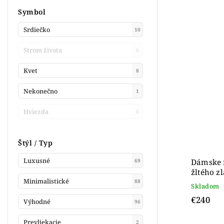
Symbol
Srdiečko
10
Strom života
0
Kvet
8
Nekonečno
1
Hviezda
0
Štýl / Typ
Luxusné
Dámske n
69
žltého z
Minimalistické
88
Skladom
€240
Výhodné
96
Prevliekacie
2