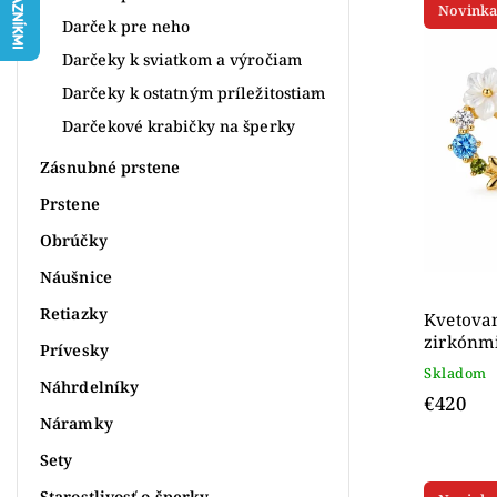
Novinka
Najdr
Darček pre neho
Abece
Darčeky k sviatkom a výročiam
Darčeky k ostatným príležitostiam
Darčekové krabičky na šperky
Zásnubné prstene
Prstene
Obrúčky
Náušnice
Retiazky
Kvetova
zirkónmi
Prívesky
Skladom
Náhrdelníky
€420
Náramky
Sety
Starostlivosť o šperky