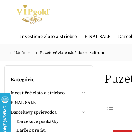
Investičné zlato a striebro
FINAL SALE
Darče
/
Náušnice
/
Puzetové zlaté náušnice so zafírom
Domov
Puze
Kategórie
Investičné zlato a striebro
FINAL SALE
Darčekový sprievodca
Najpr
Darčekové poukážky
Najlac
Darček pre ňu