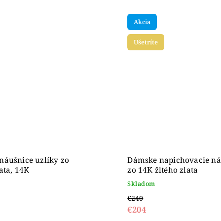
Akcia
Ušetríte
áušnice uzlíky zo
Dámske napichovacie ná
lata, 14K
zo 14K žltého zlata
Skladom
€240
€204