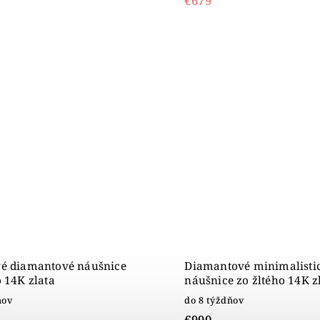
€679
vé diamantové náušnice
Diamantové minimalisti
o 14K zlata
náušnice zo žltého 14K z
ňov
do 8 týždňov
€990