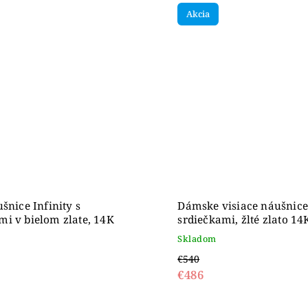
Akcia
šnice Infinity s
Dámske visiace náušnice
i v bielom zlate, 14K
srdiečkami, žlté zlato 14
Skladom
€540
€486