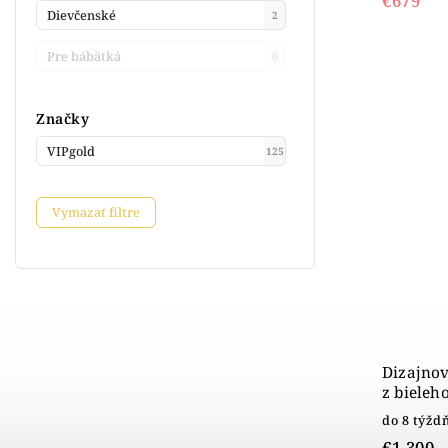
€679
Dievčenské
2
Pre bábätká
0
Značky
VIPgold
125
Vymazať filtre
Dizajno
z bieleh
do 8 týžd
€1 300