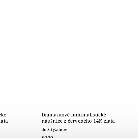
cké
Diamantové minimalistické
lata
náušnice z červeného 14K zlata
do 8 týždňov
€990