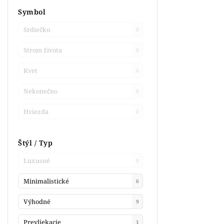
Symbol
Srdiečko
0
Strom života
0
Kvet
0
Nekonečno
0
Hviezda
0
Štýl / Typ
Luxusné
0
Minimalistické
6
Výhodné
9
Prevliekacie
1