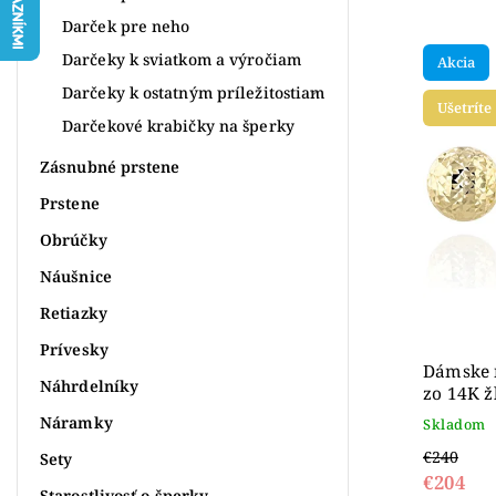
Najpr
Darček pre neho
Najlac
Darčeky k sviatkom a výročiam
Akcia
Najdr
Darčeky k ostatným príležitostiam
Ušetríte
Abece
Darčekové krabičky na šperky
Zásnubné prstene
Prstene
Obrúčky
Náušnice
Retiazky
Prívesky
Dámske 
Náhrdelníky
zo 14K ž
Náramky
Skladom
€240
Sety
€204
Starostlivosť o šperky