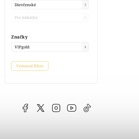
Dievčenské
3
Pre bábätká
0
Značky
VIPgold
4
Vymazať filtre
Facebook
vipgoldsk
Instagram
YouTube
@vipgold.sk