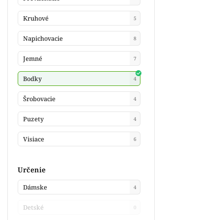
Kruhové
5
Napichovacie
8
Jemné
7
Bodky
4
Šrobovacie
4
Puzety
4
Visiace
6
Určenie
Dámske
4
Detské
0