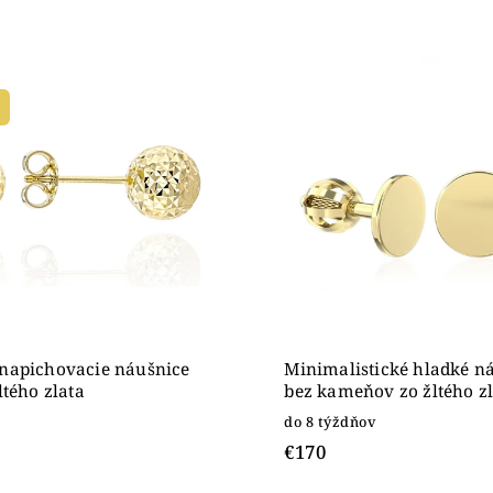
edávanejšie
nejšie
ahšie
dne
napichovacie náušnice
Minimalistické hladké n
ltého zlata
bez kameňov zo žltého zl
do 8 týždňov
€170