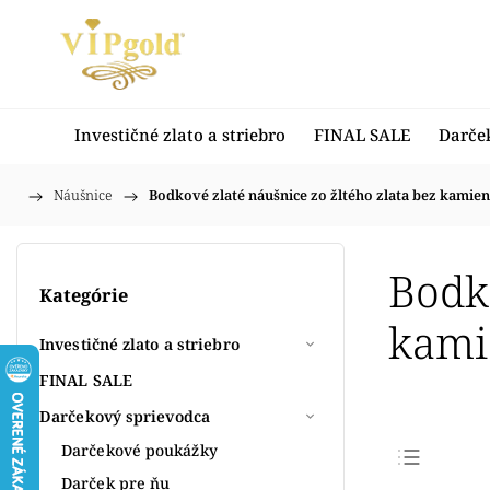
Investičné zlato a striebro
FINAL SALE
Darče
/
Náušnice
/
Bodkové zlaté náušnice zo žltého zlata bez kamie
Domov
Bodko
Kategórie
kami
Investičné zlato a striebro
FINAL SALE
Darčekový sprievodca
Darčekové poukážky
Darček pre ňu