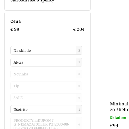
Cena
€
99
€
204
Na sklade
3
Akcia
1
Novinka
0
Tip
0
SALE
0
Minimali
zo žltéh
Ušetríte
1
Skladom
PRODUKTYnaKUPON ?
G_NEMAZAT:0:EUR:P:f!2030-08-
€99
0
05-12:43,2030-08-06-12:43