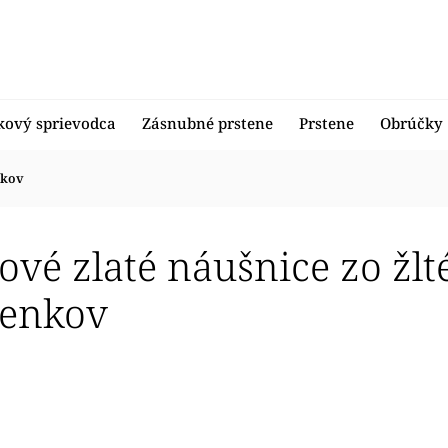
kový sprievodca
Zásnubné prstene
Prstene
Obrúčky
nkov
vé zlaté náušnice zo žlt
enkov