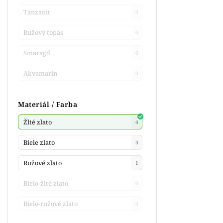
Tanzanit
0
Ružový topás
0
Smaragd
0
Akvamarín
0
Materiál / Farba
Žlté zlato
4
Biele zlato
3
Ružové zlato
1
Bielo-žlté zlato
0
Bielo-ružové zlato
0