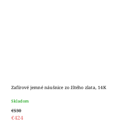
Zafírové jemné náušnice zo žltého zlata, 14K
Skladom
€530
€424