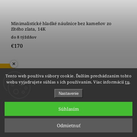
Minimalistické hladké náušnice bez kameňov zo
žltého zlata, 14K
do 8 týždňov
€170
×
ZOBRAZIŤ RECENZIE
1
2
Tento web používa súbory cookie. Ďalším prechádzaním tohto
webu vyjadrujete súhlas s ich používaním. Viac informácií
tu
.
Hore
Nastavenie
Súhlasím
Facebook
vipgoldsk
Instagram
YouTube
@vipgold.sk
Odmietnuť
info
@
vipgold.sk