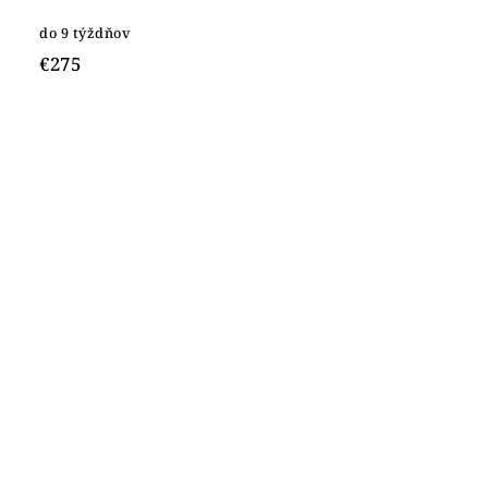
do 9 týždňov
€275