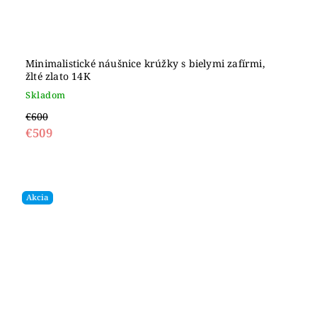
Minimalistické náušnice krúžky s bielymi zafírmi,
žlté zlato 14K
Skladom
€600
€509
Akcia