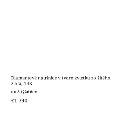
Diamantové náušnice v tvare kvietku zo žltého
zlata, 14K
do 8 týždňov
€1 790