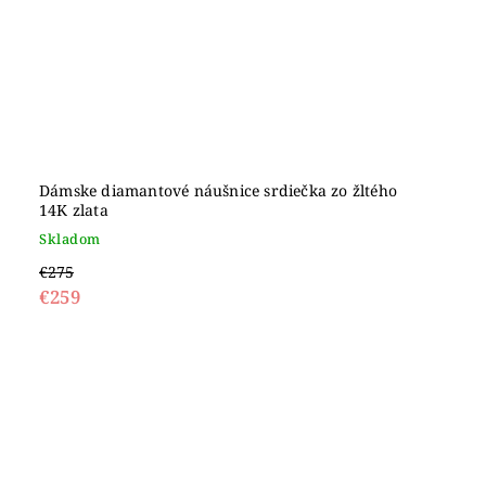
Dámske diamantové náušnice srdiečka zo žltého
14K zlata
Skladom
€275
€259