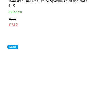
Dámske visiace náušnice Sparkle zo žltého zlata,
14K
Skladom
€380
€342
Akcia