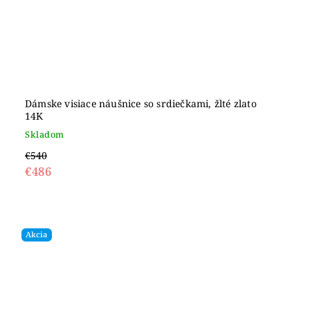
Dámske visiace náušnice so srdiečkami, žlté zlato
14K
Skladom
€540
€486
Akcia