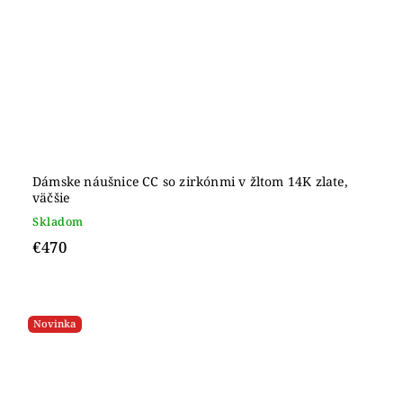
Dámske náušnice CC so zirkónmi v žltom 14K zlate,
väčšie
Skladom
€470
Novinka