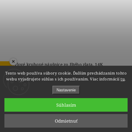
×
Štýlové kruhové náušnice zo žltého zlata, 14K
ZOBRAZIŤ RECENZIE
Tento web používa súbory cookie. Ďalším prechádzaním tohto
do 8 týždňov
webu vyjadrujete súhlas s ich používaním. Viac informácií
tu
.
€275
Nastavenie
Súhlasím
1
6
Odmietnuť
Hore