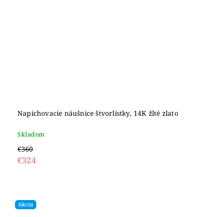
Napichovacie náušnice štvorlístky, 14K žlté zlato
Skladom
€360
€324
Akcia