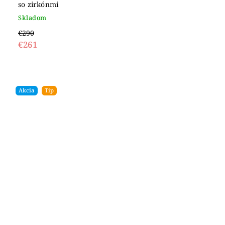
so zirkónmi
Skladom
€290
€261
Akcia
Tip