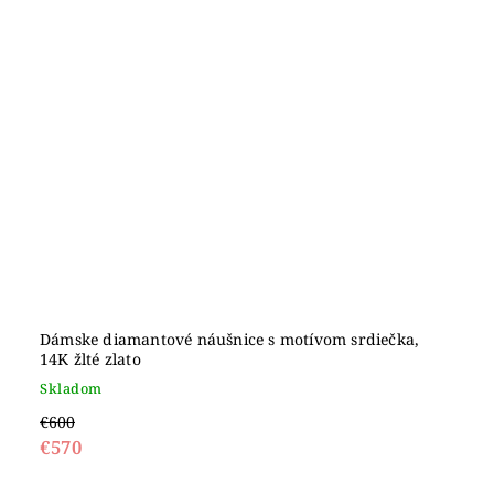
Dámske diamantové náušnice s motívom srdiečka,
14K žlté zlato
Skladom
€600
€570