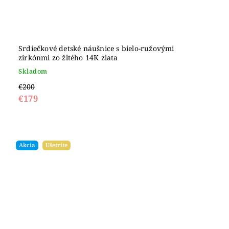
Srdiečkové detské náušnice s bielo-ružovými
zirkónmi zo žltého 14K zlata
Skladom
€200
€179
Akcia
Ušetríte