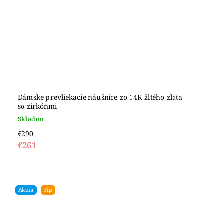
Dámske prevliekacie náušnice zo 14K žltého zlata
so zirkónmi
Skladom
€290
€261
Akcia
Tip