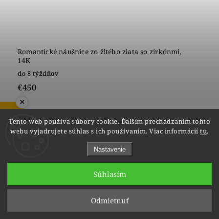
Romantické náušnice zo žltého zlata so zirkónmi,
14K
do 8 týždňov
€450
×
ZOBRAZIŤ RECENZIE
Tento web používa súbory cookie. Ďalším prechádzaním tohto
webu vyjadrujete súhlas s ich používaním. Viac informácií
tu
.
1
2
Nastavenie
Hore
Súhlasím
Odmietnuť
Facebook
vipgoldsk
Instagram
YouTube
@vipgold.sk