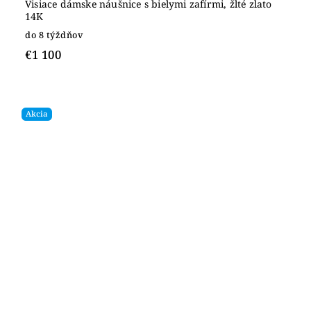
Visiace dámske náušnice s bielymi zafírmi, žlté zlato
14K
do 8 týždňov
€1 100
Akcia