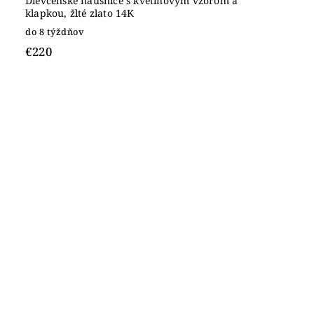
Dievčenské náušnice s kvetinovým vzorom a
klapkou, žlté zlato 14K
do 8 týždňov
€220