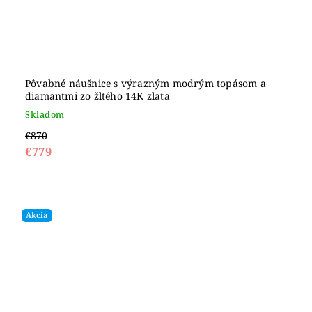
Pôvabné náušnice s výrazným modrým topásom a
diamantmi zo žltého 14K zlata
Skladom
€870
€779
Akcia