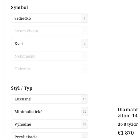
Symbol
Srdiečko
2
Strom života
0
Kvet
4
Nekonečno
0
Hviezda
0
Štýl / Typ
Luxusné
18
Diamant
Minimalistické
32
žltom 14
do 8 týžd
Výhodné
39
€1 870
Prevliekacie
2