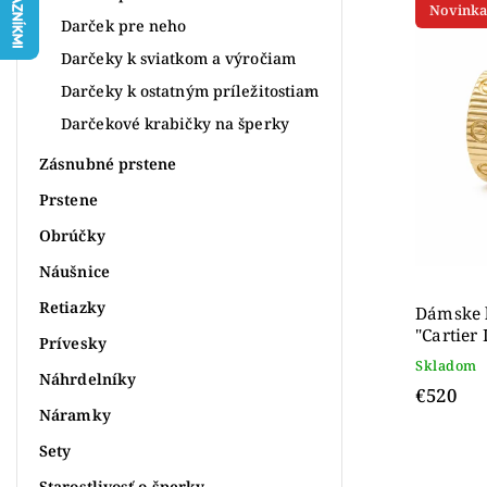
Novinka
Najdr
Darček pre neho
Abece
Darčeky k sviatkom a výročiam
Darčeky k ostatným príležitostiam
Darčekové krabičky na šperky
Zásnubné prstene
Prstene
Obrúčky
Náušnice
Retiazky
Dámske 
"Cartier 
Prívesky
14K
Skladom
Náhrdelníky
€520
Náramky
Sety
Starostlivosť o šperky