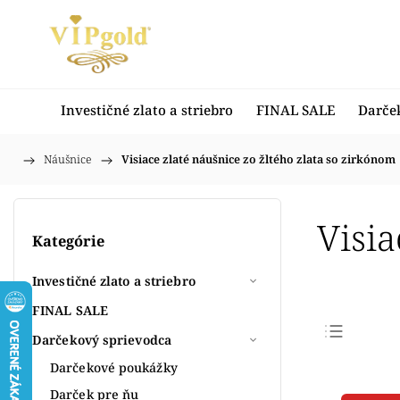
Investičné zlato a striebro
FINAL SALE
Darče
/
Náušnice
/
Visiace zlaté náušnice zo žltého zlata so zirkónom
Domov
Visia
Kategórie
Investičné zlato a striebro
FINAL SALE
Darčekový sprievodca
Najpr
Darčekové poukážky
Najlac
Darček pre ňu