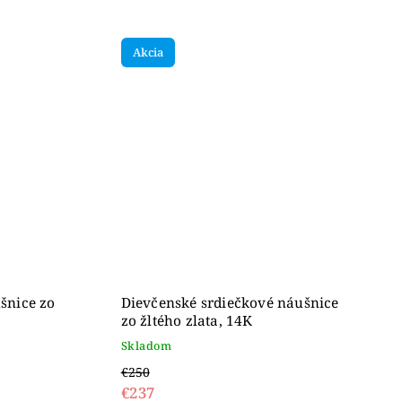
Akcia
šnice zo
Dievčenské srdiečkové náušnice
zo žltého zlata, 14K
Skladom
€250
€237