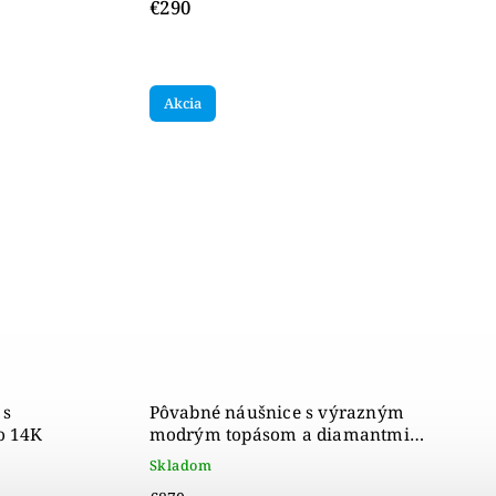
€290
Akcia
 s
Pôvabné náušnice s výrazným
to 14K
modrým topásom a diamantmi
zo žltého 14K zlata
Skladom