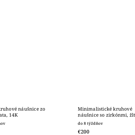
kruhové náušnice zo
Minimalistické kruhové
lata, 14K
náušnice so zirkónmi, žlt
14K
ňov
do 8 týždňov
€200