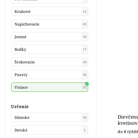
Kruhové
15
Napichovacie
69
Jemné
34
Bodky
17
Šrobovacie
44
Puzety
46
Visiace
32
Určenie
Dievčens
Dámske
30
kvetino
žlté zlat
Detské
2
do 8 týžd