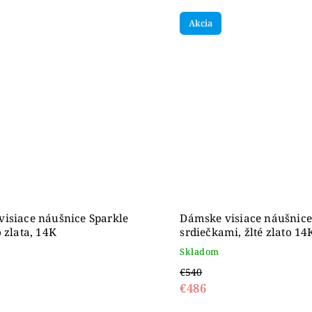
Akcia
isiace náušnice Sparkle
Dámske visiace náušnice
o zlata, 14K
srdiečkami, žlté zlato 14
Skladom
€540
€486