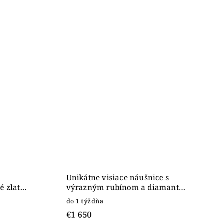
Unikátne visiace náušnice s
é zlato
výrazným rubínom a diamantmi
v žltom zlate, 14K
do 1 týždňa
€1 650