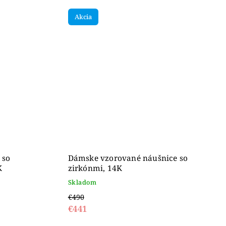
Akcia
 so
Dámske vzorované náušnice so
K
zirkónmi, 14K
Skladom
€490
€441