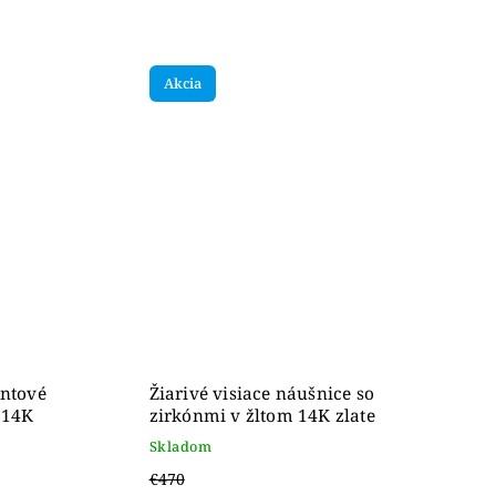
Akcia
ntové
Žiarivé visiace náušnice so
 14K
zirkónmi v žltom 14K zlate
Skladom
€470