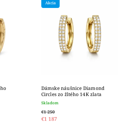
Akcia
ého
Dámske náušnice Diamond
Circles zo žltého 14K zlata
Skladom
€1 250
€1 187