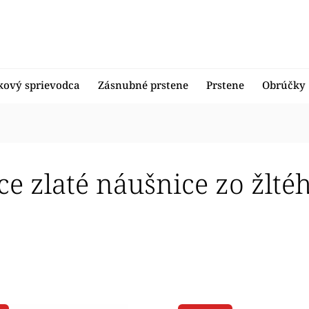
kový sprievodca
Zásnubné prstene
Prstene
Obrúčky
ce zlaté náušnice zo žlté
edávanejšie
nejšie