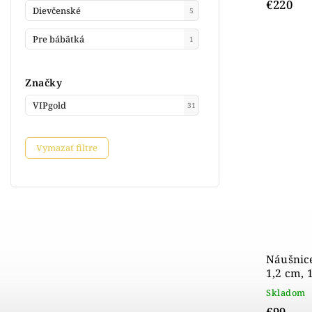
€220
Dievčenské
5
Pre bábätká
1
Značky
VIPgold
31
Vymazať filtre
Náušnice
1,2 cm, 
Skladom
€99