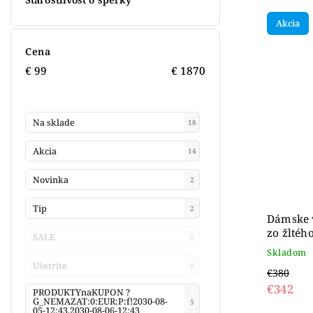
Akcia
Cena
€
99
€
1870
Na sklade
18
Akcia
14
Novinka
2
Tip
2
Dámske v
zo žltéh
SALE
0
Skladom
Ušetríte
0
€380
€342
PRODUKTYnaKUPON ?
G_NEMAZAT:0:EUR:P:f!2030-08-
5
05-12:43,2030-08-06-12:43