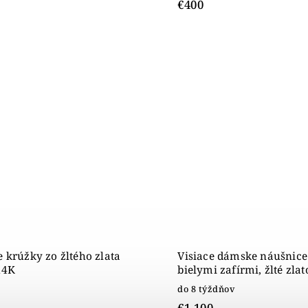
€400
 krúžky zo žltého zlata
Visiace dámske náušnice
14K
bielymi zafírmi, žlté zla
do 8 týždňov
€1 100