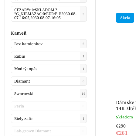
CEZARYnieSKLADOM ?
*G_NIEMAZAC:0:EUR:P:f!2030-08-
3
Akcia
07-16:05,2030-08-07-16:05
Kameň
Bez kamienkov
6
Rubín
1
Modrý topás
1
Diamant
6
Swarovski
19
Dámske p
Perla
0
14K žlté
Skladom
Biely zafír
1
€290
Lab-grown Diamant
0
€261