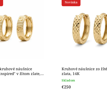
Novinka
ahšie
dne
kruhové náušnice
Kruhové náušnice zo žlt
Inspired" v žltom zlate,
zlata, 14K
Skladom
€250