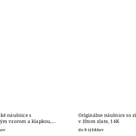
ké náušnice s
Originálne náušnice so 
vým vzorom a klapkou,
v žltom zlate, 14K
o 14K
ňov
do 8 týždňov