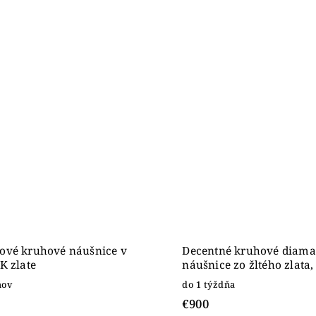
ové kruhové náušnice v
Decentné kruhové diama
K zlate
náušnice zo žltého zlata,
ňov
do 1 týždňa
€900