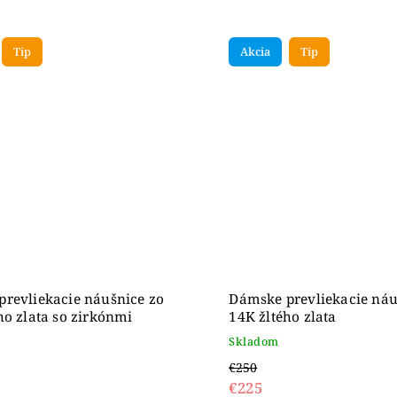
Tip
Akcia
Tip
revliekacie náušnice zo
Dámske prevliekacie náu
ho zlata so zirkónmi
14K žltého zlata
Skladom
€250
€225