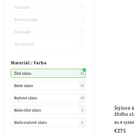
Tanzanit
0
Ružový topás
0
Smaragd
0
Akvamarín
0
Materiál / Farba
Žlté zlato
32
Biele zlato
31
Ružové zlato
10
Štýlové 
Bielo-žlté zlato
2
žltého z
Bielo-ružové zlato
do 8 týžd
2
€275