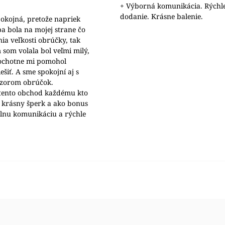
+ Výborná komunikácia. Rýchl
dodanie. Krásne balenie.
okojná, pretože napriek
a bola na mojej strane čo
nia veľkosti obrúčky, tak
 som volala bol veľmi milý,
 ochotne mi pomohol
šiť. A sme spokojní aj s
ýzorom obrúčok.
ento obchod každému kto
 krásny šperk a ako bonus
álnu komunikáciu a rýchle