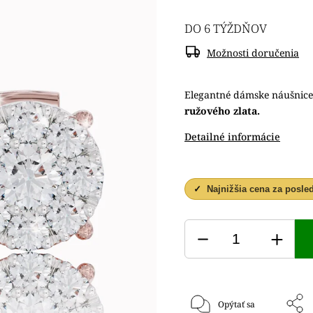
DO 6 TÝŽDŇOV
Možnosti doručenia
Elegantné dámske náušnic
ružového zlata.
Detailné informácie
✓
Najnižšia cena za posle
Opýtať sa