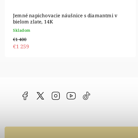
Jemné napichovacie náušnice s diamantmi v
bielom zlate, 14K
Skladom
€1 400
€1 259
Facebook
vipgoldsk
Instagram
YouTube
@vipgold.sk