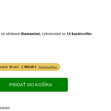
e sú zdobené
diamantmi,
vyhotovené zo
14 karátového
dných 30 dní:
1 400,00 €
OmnibusPrice
PRIDAŤ DO KOŠÍKA
Zdieľať