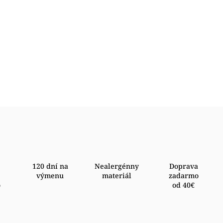
120 dní na
Nealergénny
Doprava
výmenu
materiál
zadarmo
o
od 40€