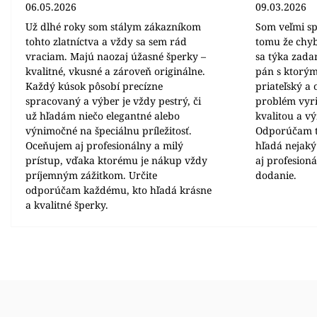
06.05.2026
09.03.2026
Už dlhé roky som stálym zákazníkom
Som veľmi sp
tohto zlatníctva a vždy sa sem rád
tomu že chyb
vraciam. Majú naozaj úžasné šperky –
sa týka zada
kvalitné, vkusné a zároveň originálne.
pán s ktorým
Každý kúsok pôsobí precízne
priateľský a
spracovaný a výber je vždy pestrý, či
problém vyrie
už hľadám niečo elegantné alebo
kvalitou a v
výnimočné na špeciálnu príležitosť.
Odporúčam t
Oceňujem aj profesionálny a milý
hľadá nejaký
prístup, vďaka ktorému je nákup vždy
aj profesion
príjemným zážitkom. Určite
dodanie.
odporúčam každému, kto hľadá krásne
a kvalitné šperky.