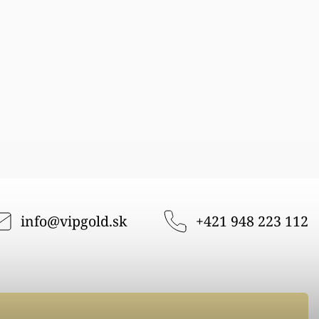
info
@
vipgold.sk
+421 948 223 112