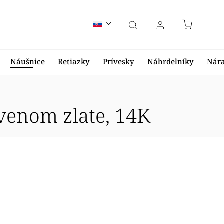
Náušnice
Retiazky
Prívesky
Náhrdelníky
Nár
venom zlate, 14K