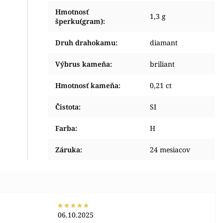
Hmotnosť
1,3 g
šperku(gram)
:
Druh drahokamu
:
diamant
Výbrus kameňa
:
briliant
Hmotnosť kameňa
:
0,21 ct
Čistota
:
SI
Farba
:
H
Záruka
:
24 mesiacov
06.10.2025