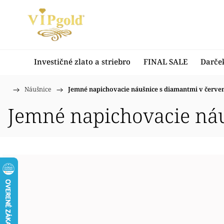
Investičné zlato a striebro
FINAL SALE
Darče
/
Náušnice
/
Jemné napichovacie náušnice s diamantmi v červe
Domov
Jemné napichovacie náu