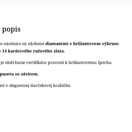
 popis
e náušnice sú zdobené
diamantmi v briliantovom výbruse
.
o
14 karátového ružového zlata.
e obdržanie certifikátu pravosti k briliantovému šperku.
puzetu so závitom.
né v elegantnej darčekovej krabičke.