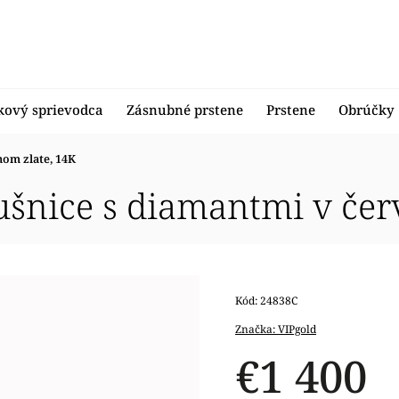
kový sprievodca
Zásnubné prstene
Prstene
Obrúčky
nom zlate, 14K
šnice s diamantmi v čer
Kód:
24838C
Značka:
VIPgold
€1 400