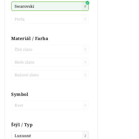
Swarovski
0
Perla
0
Materiál / Farba
Žlté zlato
0
Biele zlato
0
Ružové zlato
0
Symbol
Kvet
0
Štýl / Typ
Luxusné
2