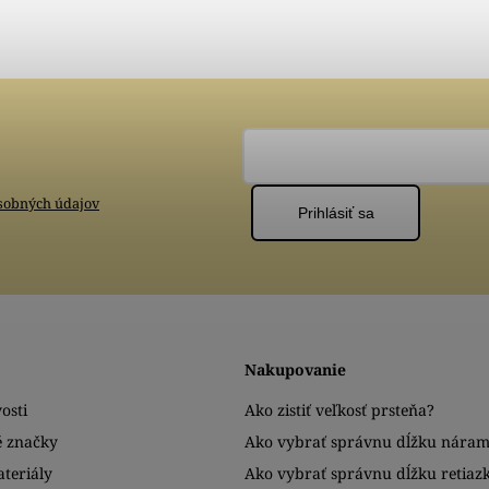
sobných údajov
Prihlásiť sa
Nakupovanie
osti
Ako zistiť veľkosť prsteňa?
é značky
Ako vybrať správnu dĺžku nára
teriály
Ako vybrať správnu dĺžku retiaz