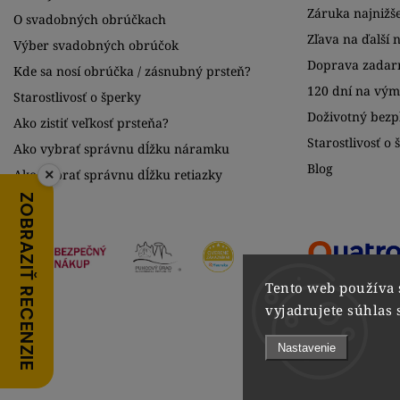
Záruka najnižše
O svadobných obrúčkach
Zľava na ďalší 
Výber svadobných obrúčok
Doprava zadar
Kde sa nosí obrúčka / zásnubný prsteň?
120 dní na vý
Starostlivosť o šperky
Doživotný bezpl
Ako zistiť veľkosť prsteňa?
Starostlivosť o 
Ako vybrať správnu dĺžku náramku
Blog
×
Ako vybrať správnu dĺžku retiazky
ZOBRAZIŤ RECENZIE
Tento web používa 
vyjadrujete súhlas 
Nastavenie