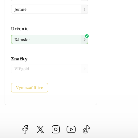
Jemné
2
Určenie
Dámske
0
Značky
VIPgold
0
Vymazať filtre
Facebook
vipgoldsk
Instagram
YouTube
@vipgold.sk