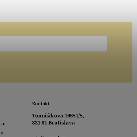
Kontakt
Tomášikova 16551/5,
821 01 Bratislava
mku
ky