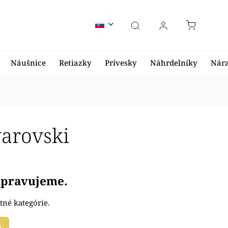
Náušnice
Retiazky
Prívesky
Náhrdelníky
Nár
warovski
ripravujeme.
tné kategórie.
u