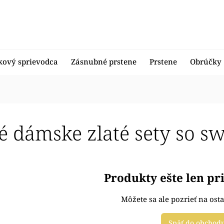
kový sprievodca
Zásnubné prstene
Prstene
Obrúčky
é dámske zlaté sety so s
Produkty ešte len p
Môžete sa ale pozrieť na osta
Späť do obchod