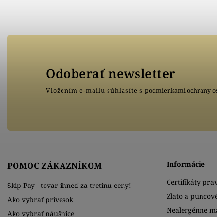
Odoberať newsletter
Vložením e-mailu súhlasíte s
podmienkami ochrany o
Informácie
POMOC ZÁKAZNÍKOM
Certifikáty prav
Skip Pay - tovar ihneď za tretinu ceny!
Zlato a puncov
Ako vybrať prívesok
Nealergénne ma
Ako vybrať náušnice