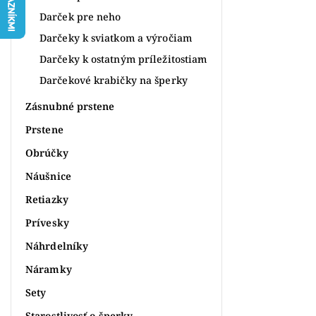
Darček pre neho
Darčeky k sviatkom a výročiam
Darčeky k ostatným príležitostiam
Darčekové krabičky na šperky
Zásnubné prstene
Prstene
Obrúčky
Náušnice
Retiazky
Prívesky
Náhrdelníky
Náramky
Sety
Starostlivosť o šperky