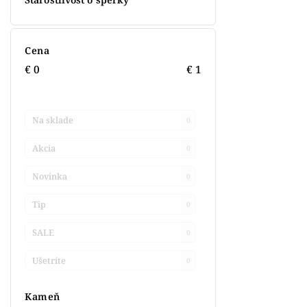
Cena
€
0
€
1
Na sklade
0
Akcia
0
Novinka
0
Tip
0
SALE
0
Ušetríte
0
Kameň