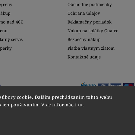
j ceny
Obchodné podmienky
nákup
Ochrana údajov
mo nad 40€
Reklamačný poriadok
menu
Nákup na splátky Quatro
atný servis
Bezpečný nákup
šperky
Platba vlastným zlatom
Kontaktné údaje
súbory cookie. Ďalším prechádzaním tohto webu
s ich používaním. Viac informácií
tu
.
Copyright 2026
VIPgold
. Všetky práva vyhradené.
Upraviť nastavenie cookies