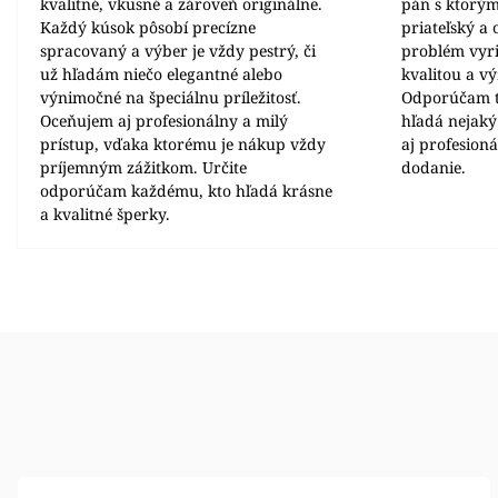
kvalitné, vkusné a zároveň originálne.
pán s ktorým
Každý kúsok pôsobí precízne
priateľský a
spracovaný a výber je vždy pestrý, či
problém vyrie
už hľadám niečo elegantné alebo
kvalitou a v
výnimočné na špeciálnu príležitosť.
Odporúčam t
Oceňujem aj profesionálny a milý
hľadá nejaký
prístup, vďaka ktorému je nákup vždy
aj profesion
príjemným zážitkom. Určite
dodanie.
odporúčam každému, kto hľadá krásne
a kvalitné šperky.