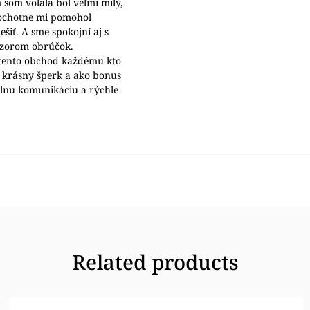
 som volala bol veľmi milý,
 ochotne mi pomohol
šiť. A sme spokojní aj s
ýzorom obrúčok.
ento obchod každému kto
 krásny šperk a ako bonus
álnu komunikáciu a rýchle
Related products