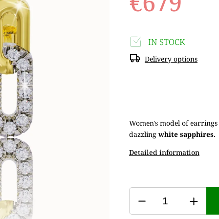
€679
IN STOCK
Delivery options
Women's model of earrings
dazzling
white sapphires.
Detailed information