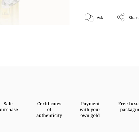
Ask
Shar
Safe
Certificates
Payment
Free luxu
purchase
of
with your
packagi
authenticity
own gold