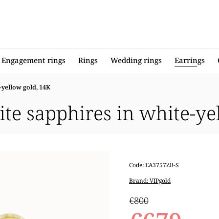
Engagement rings
Rings
Wedding rings
Earrings
-yellow gold, 14K
ite sapphires in white-ye
Code:
EA3757ZB-S
Brand:
VIPgold
€800