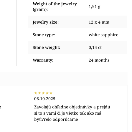
Weight of the jewelry
1,91 g
(gram)
:
Jewelry size
:
12 x 4 mm
Stone type
:
white sapphire
Stone weight
:
0,15 ct
Warranty
:
24 months
06.10.2025
e
Zavolajú ohľadne objednávky a prejdú
si to s vami či je všetko tak ako má
byť.Vrelo odporúčame