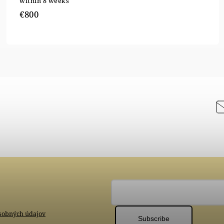
within 8 weeks
€800
sobných údajov
Subscribe