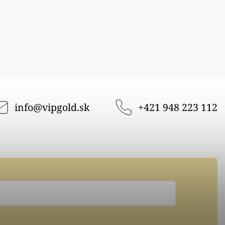
info
@
vipgold.sk
+421 948 223 112