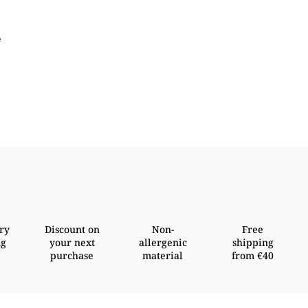
e
ry
Discount on
Non-
Free
ng
your next
allergenic
shipping
purchase
material
from €40