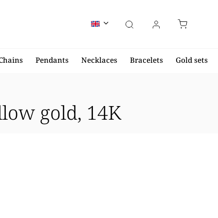
Chains
Pendants
Necklaces
Bracelets
Gold sets
llow gold, 14K