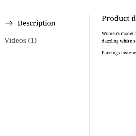
Product d
Description
Women's model o
Videos (1)
dazzling
white s
Earrings fasten