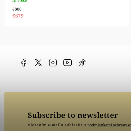
In stock
€800
€679
Facebook
vipgoldsk
Instagram
YouTube
@vipgold.sk
Subscribe to newsletter
Vložením e-mailu súhlasíte s
podmienkami ochrany o