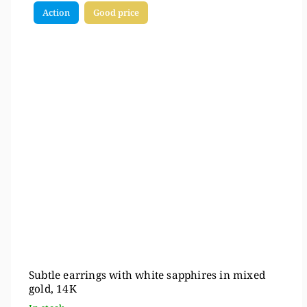
Action
Good price
Subtle earrings with white sapphires in mixed
gold, 14K