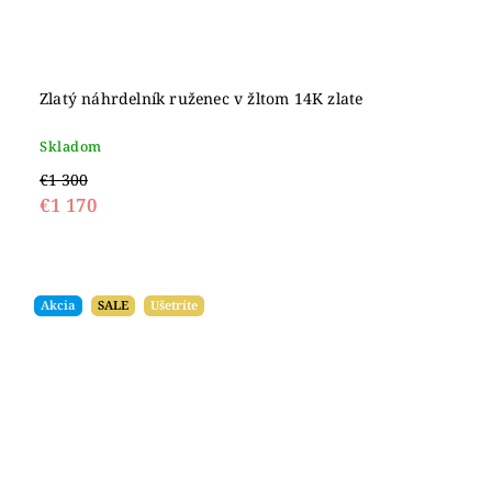
Zlatý náhrdelník ruženec v žltom 14K zlate
Skladom
€1 300
€1 170
Akcia
SALE
Ušetríte