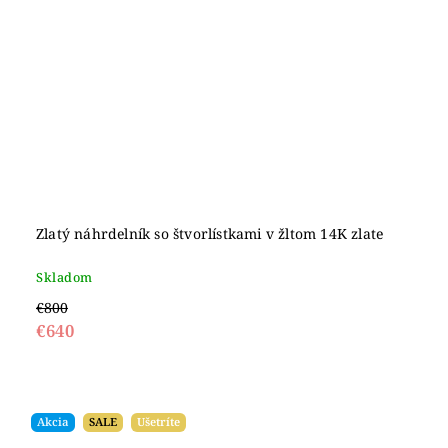
Zlatý náhrdelník so štvorlístkami v žltom 14K zlate
Skladom
€800
€640
Akcia
SALE
Ušetríte