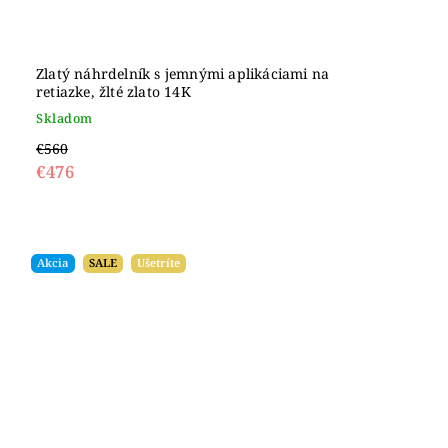
Zlatý náhrdelník s jemnými aplikáciami na
retiazke, žlté zlato 14K
Skladom
€560
€476
Akcia
SALE
Ušetríte