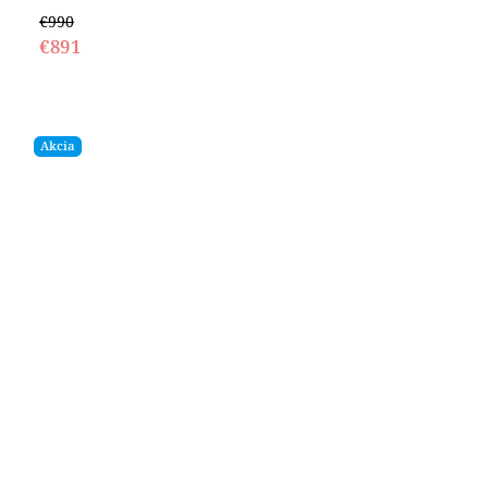
€990
€891
Akcia