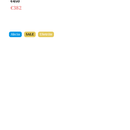
€450
€382
Akcia
SALE
Ušetríte