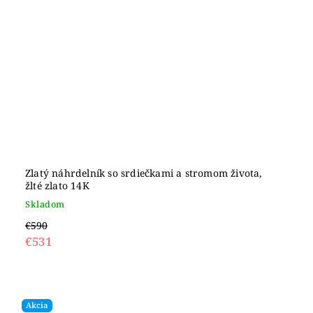
Zlatý náhrdelník so srdiečkami a stromom života,
žlté zlato 14K
Skladom
€590
€531
Akcia