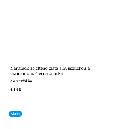
Náramok zo žltého zlata s hviezdičkou a
diamantom, čierna šnúrka
do 1 týždňa
€140
Akcia