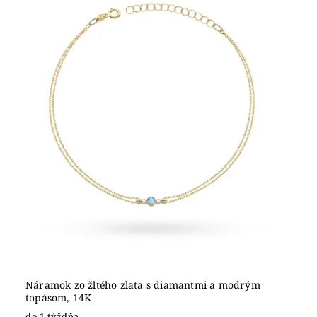
Náramok zo žltého zlata s diamantmi a modrým
topásom, 14K
do 1 týždňa