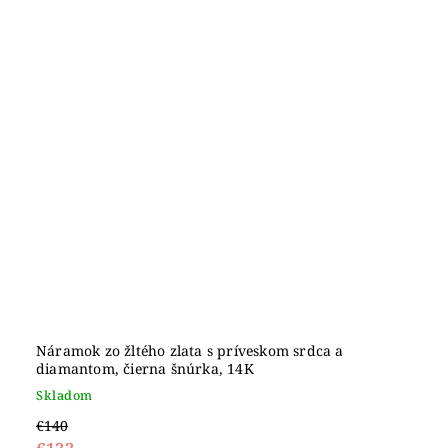
Náramok zo žltého zlata s príveskom srdca a
diamantom, čierna šnúrka, 14K
Skladom
€140