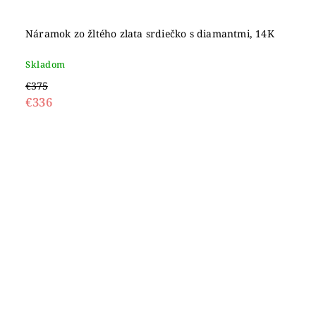
Náramok zo žltého zlata srdiečko s diamantmi, 14K
Skladom
€375
€336