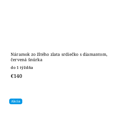
Náramok zo žltého zlata srdiečko s diamantom,
červená šnúrka
do 1 týždňa
€140
Akcia