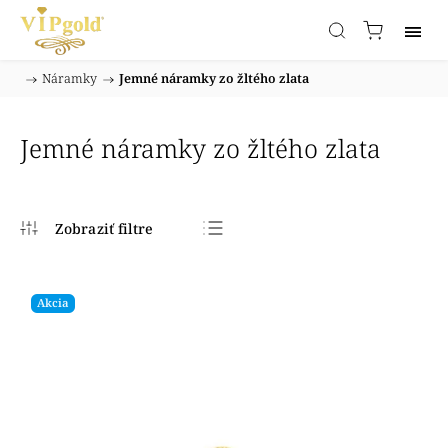
/
Náramky
/
Jemné náramky zo žltého zlata
Domov
Jemné náramky zo žltého zlata
Najpredávanejšie
Najlacnejšie
Akcia
Najdrahšie
Abecedne