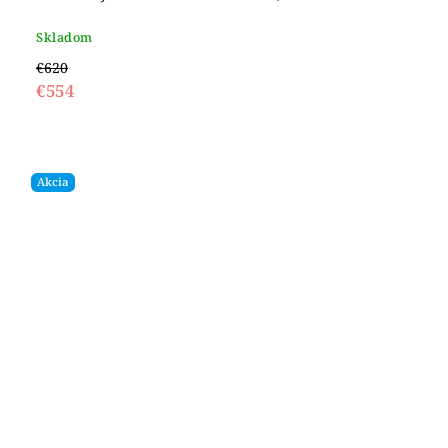
Skladom
€620
€554
Akcia