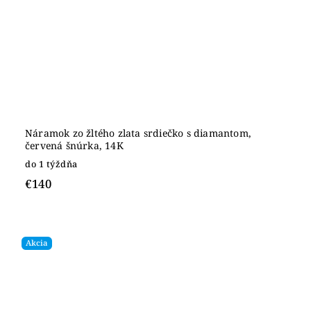
Náramok zo žltého zlata srdiečko s diamantom,
červená šnúrka, 14K
do 1 týždňa
€140
Akcia