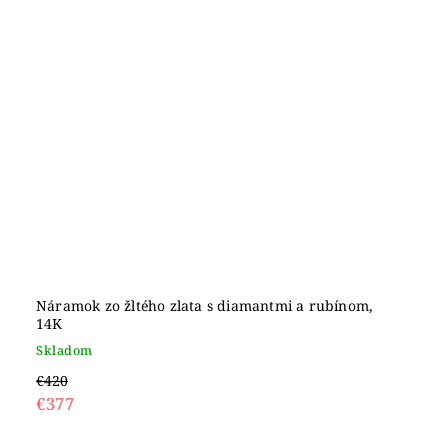
Náramok zo žltého zlata s diamantmi a rubínom,
14K
Skladom
€420
€377