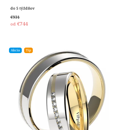
do 5 týždňov
€931
€744
od
Akcia
Tip