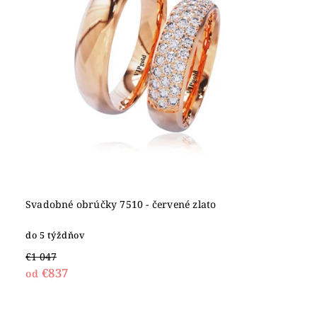
Svadobné obrúčky 7510 - červené zlato
do 5 týždňov
€1 047
€837
od