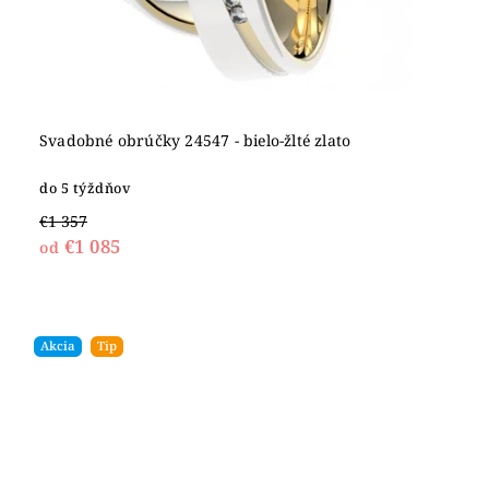
Svadobné obrúčky 24547 - bielo-žlté zlato
do 5 týždňov
€1 357
€1 085
od
Akcia
Tip