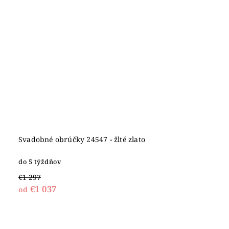
Svadobné obrúčky 24547 - žlté zlato
do 5 týždňov
€1 297
€1 037
od