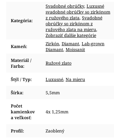
Svadobné obrúčky
,
Luxusné
svadobné obrúčky so zirkónom
z ružového zlata
,
Svadobné
Kategória
:
obrúčky so zirkónom z
ružového zlata na mieru
,
Zobraziť ďalšie kategórie
Zirkón
,
Diamant
,
Lab-grown
Kameň
:
Diamant
,
Moissanit
Materiál /
Ružové zlato
Farba
:
Štýl / Typ
:
Luxusné
,
Na mieru
Šírka
:
5,5mm
Počet
kamienkov
4x 1,25mm
a veľkosť
:
Profil
:
Zaoblený