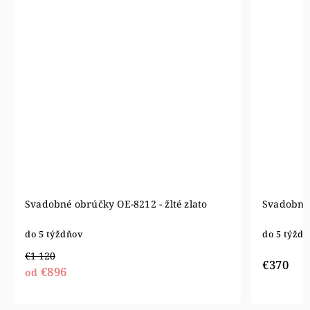
Svadobné obrúčky OE-8212 - žlté zlato
Svadobné
do 5 týždňov
do 5 týžd
€1 120
€370
€896
od