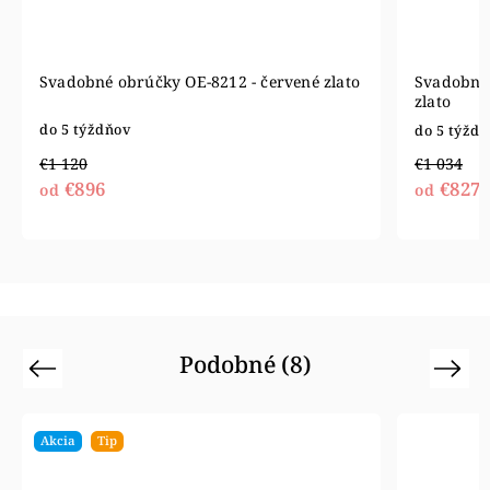
Svadobné obrúčky OE-8212 - červené zlato
Svadobné 
zlato
do 5 týždňov
do 5 týžd
€1 120
€1 034
€896
€827
od
od
Podobné (8)
Previous
Next
Akcia
Tip