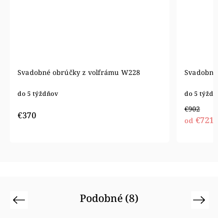
Svadobné obrúčky z volfrámu W228
Svadobné 
do 5 týždňov
do 5 týžd
€902
€370
€721
od
Podobné (8)
Previous
Next