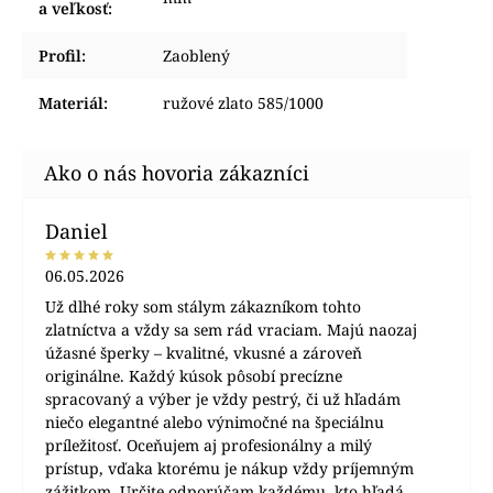
a veľkosť
:
Profil
:
Zaoblený
Materiál
:
ružové zlato 585/1000
Daniel
06.05.2026
Už dlhé roky som stálym zákazníkom tohto
zlatníctva a vždy sa sem rád vraciam. Majú naozaj
úžasné šperky – kvalitné, vkusné a zároveň
originálne. Každý kúsok pôsobí precízne
spracovaný a výber je vždy pestrý, či už hľadám
niečo elegantné alebo výnimočné na špeciálnu
príležitosť. Oceňujem aj profesionálny a milý
prístup, vďaka ktorému je nákup vždy príjemným
zážitkom. Určite odporúčam každému, kto hľadá