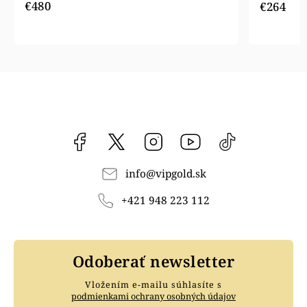
€480
€264
Facebook
vipgoldsk
Instagram
YouTube
@vipgold.sk
info
@
vipgold.sk
+421 948 223 112
Odoberať newsletter
Vložením e-mailu súhlasíte s
podmienkami ochrany osobných údajov