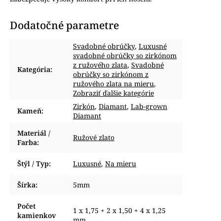
Dodatočné parametre
Svadobné obrúčky
,
Luxusné
svadobné obrúčky so zirkónom
z ružového zlata
,
Svadobné
Kategória
:
obrúčky so zirkónom z
ružového zlata na mieru
,
Zobraziť ďalšie kategórie
Zirkón
,
Diamant
,
Lab-grown
Kameň
:
Diamant
Materiál /
Ružové zlato
Farba
:
Štýl / Typ
:
Luxusné
,
Na mieru
Šírka
:
5mm
Počet
1 x 1,75 + 2 x 1,50 + 4 x 1,25
kamienkov
mm