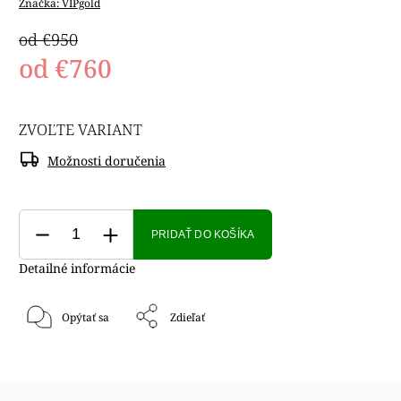
Značka:
VIPgold
od €950
od
€760
ZVOĽTE VARIANT
Možnosti doručenia
PRIDAŤ DO KOŠÍKA
Detailné informácie
Opýtať sa
Zdieľať