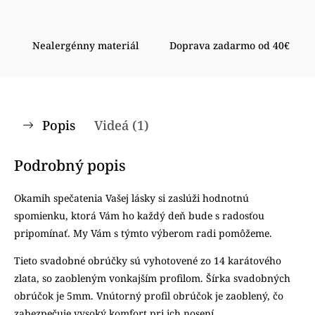
Nealergénny materiál
Doprava zadarmo od 40€
Popis
Videá (1)
Podrobný popis
Okamih spečatenia Vašej lásky si zaslúži hodnotnú
spomienku, ktorá Vám ho každý deň bude s radosťou
pripomínať. My Vám s týmto výberom radi pomôžeme.
Tieto svadobné obrúčky sú vyhotovené zo 14 karátového
zlata, so zaobleným vonkajším profilom. Šírka svadobných
obrúčok je 5mm. Vnútorný profil obrúčok je zaoblený, čo
zabezpečuje vysoký komfort pri ich nosení.