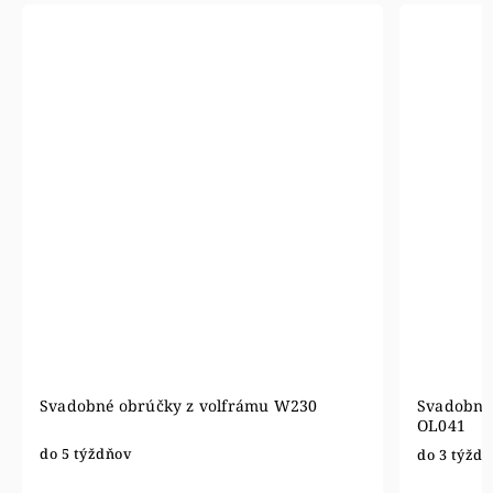
Svadobné obrúčky z volfrámu W230
Svadobné 
OL041
do 5 týždňov
do 3 týžd