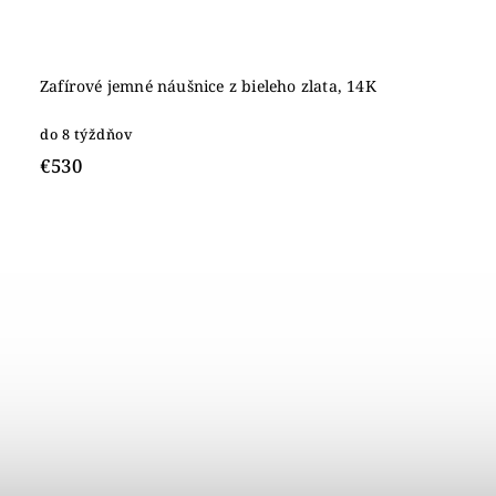
Zafírové jemné náušnice z bieleho zlata, 14K
do 8 týždňov
€530