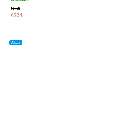
€360
€324
Akcia