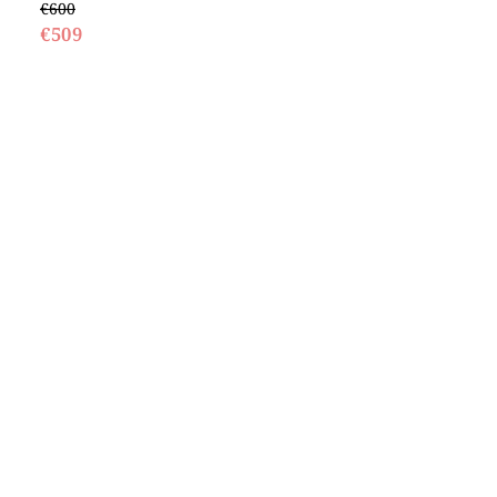
€600
€509