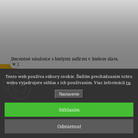
Decentné náušnice s bielymi zafírmi v bielom zlate,
14K
×
ZOBRAZIŤ RECENZIE
do 8 týždňov
Tento web používa súbory cookie. Ďalším prechádzaním tohto
€800
webu vyjadrujete súhlas s ich používaním. Viac informácií
tu
.
Nastavenie
Súhlasím
1
2
Hore
Odmietnuť