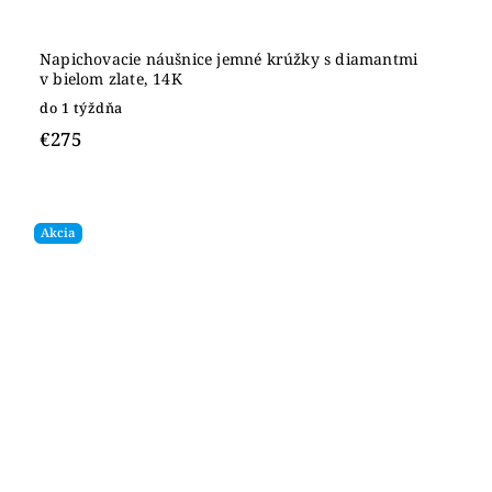
Napichovacie náušnice jemné krúžky s diamantmi
v bielom zlate, 14K
do 1 týždňa
€275
Akcia