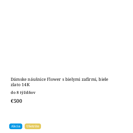
Dámske náušnice Flower s bielymi zafírmi, biele
zlato 14K
do 8 týždňov
€500
Akcia
Ušetríte