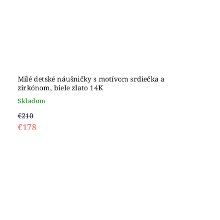
Milé detské náušničky s motívom srdiečka a
zirkónom, biele zlato 14K
Skladom
€210
€178