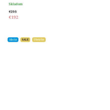
Skladom
€215
€192
Akcia
SALE
Ušetríte