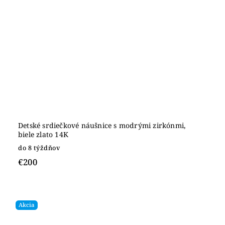
Detské srdiečkové náušnice s modrými zirkónmi,
biele zlato 14K
do 8 týždňov
€200
Akcia