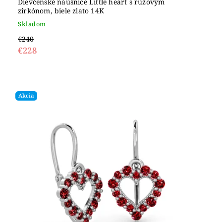
Dievčenské náušnice Little heart s ružovým
zirkónom, biele zlato 14K
Skladom
€240
€228
Akcia