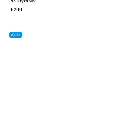
do 8 týždňov
€200
Akcia