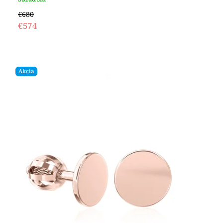
€680
€574
Akcia