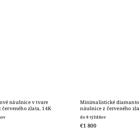
vé náušnice v tvare
Minimalistické diamant
z červeného zlata, 14K
náušnice z červeného zla
ňov
do 8 týždňov
€1 800