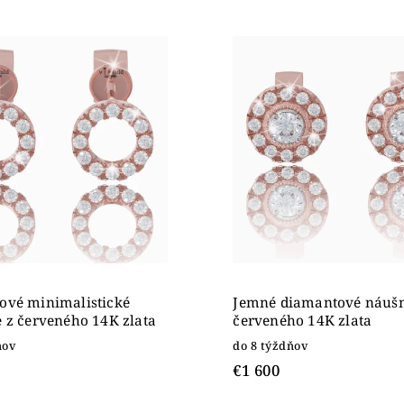
edávanejšie
nejšie
ahšie
dne
ové minimalistické
Jemné diamantové náušn
 z červeného 14K zlata
červeného 14K zlata
ňov
do 8 týždňov
€1 600