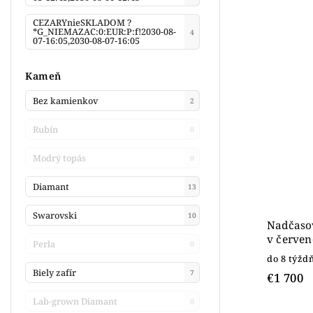
CEZARYnieSKLADOM ?
*G_NIEMAZAC:0:EUR:P:f!2030-08-
4
07-16:05,2030-08-07-16:05
Kameň
Bez kamienkov
2
Rubín
0
Modrý topás
0
Diamant
13
Swarovski
10
Nadčaso
v červen
Perla
0
do 8 týžd
Biely zafír
7
€1 700
Lab-grown Diamant
0