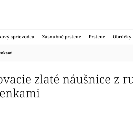
kový sprievodca
Zásnubné prstene
Prstene
Obrúčky
ienkami
vacie zlaté náušnice z r
enkami