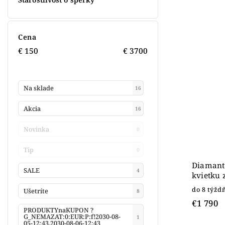
Cena
€
150
€
3700
Na sklade
16
Akcia
16
Novinka
0
Tip
0
Diamanto
SALE
4
kvietku 
do 8 týžd
Ušetríte
8
€1 790
PRODUKTYnaKUPON ?
G_NEMAZAT:0:EUR:P:f!2030-08-
1
05-12:43,2030-08-06-12:43