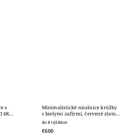
e s
Minimalistické náušnice krúžky
 14K
s bielymi zafírmi, červené zlato
14K
do 8 týždňov
€600