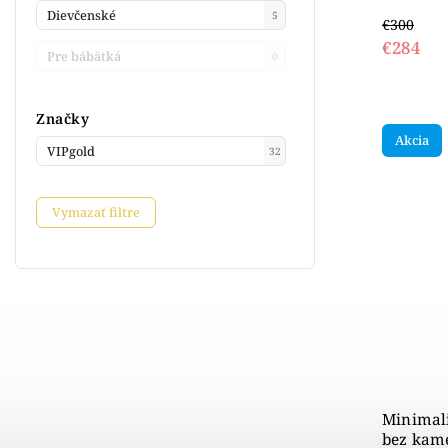
Dievčenské
5
€300
€284
Pre bábätká
0
Značky
Akcia
VIPgold
32
Vymazať filtre
Minimali
bez kame