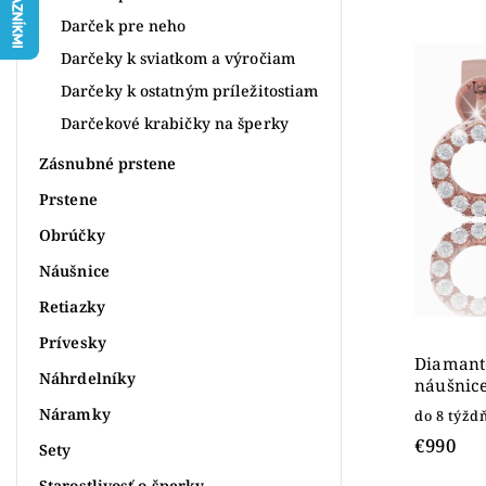
Najpr
Darček pre neho
Najlac
Darčeky k sviatkom a výročiam
Najdr
Darčeky k ostatným príležitostiam
Abece
Darčekové krabičky na šperky
Zásnubné prstene
Prstene
Obrúčky
Náušnice
Retiazky
Prívesky
Diamant
Náhrdelníky
náušnice
Náramky
do 8 týžd
€990
Sety
Starostlivosť o šperky