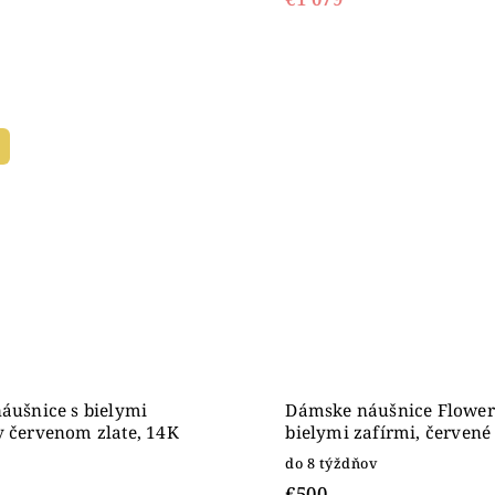
náušnice s bielymi
Dámske náušnice Flower
v červenom zlate, 14K
bielymi zafírmi, červené 
14K
do 8 týždňov
€500