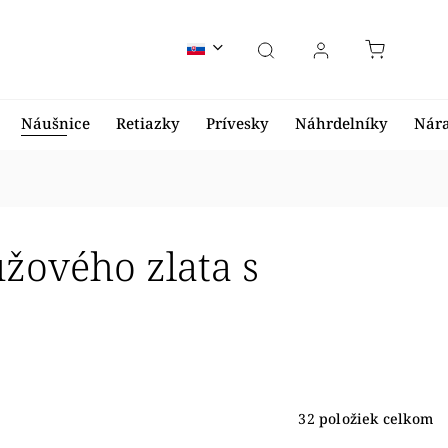
Náušnice
Retiazky
Prívesky
Náhrdelníky
Nár
užového zlata s
32
položiek celkom