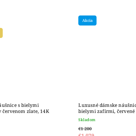
Akcia
ušnice s bielymi
Luxusné dámske náušnic
v červenom zlate, 14K
bielymi zafírmi, červené
zlato
Skladom
€1 200
€1 079