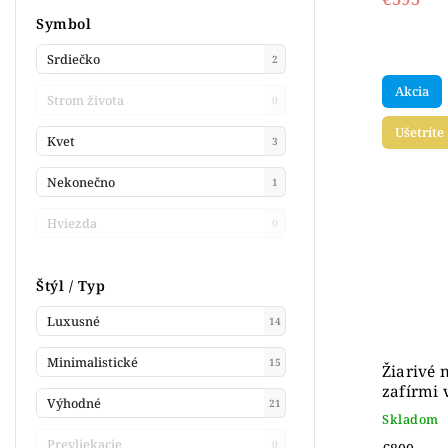
Symbol
Srdiečko
2
Akcia
Strom života
0
Ušetríte
Kvet
3
Nekonečno
1
Hviezda
0
Štýl / Typ
Luxusné
14
Minimalistické
15
Žiarivé 
zafírmi 
Výhodné
21
Skladom
Prevliekacie
0