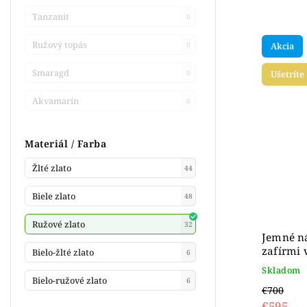
Tanzanit
0
Ružový topás
0
Akcia
Smaragd
0
Ušetríte
Akvamarín
0
Materiál / Farba
Žlté zlato
44
Biele zlato
48
Ružové zlato
32
Jemné ná
zafírmi 
Bielo-žlté zlato
6
Skladom
Bielo-ružové zlato
6
€700
€595