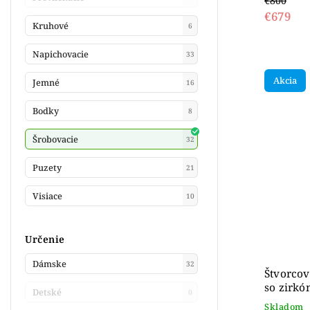
€800
€679
Kruhové
6
Napichovacie
33
Akcia
Jemné
16
Bodky
8
Šrobovacie
32
Puzety
21
Visiace
10
Určenie
Dámske
32
Štvorcov
so zirkó
Detské
0
Skladom