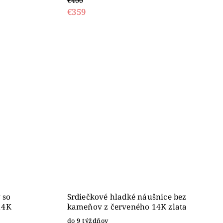
€400
€359
 so
Srdiečkové hladké náušnice bez
14K
kameňov z červeného 14K zlata
do 9 týždňov