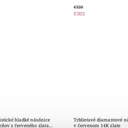
€320
€303
stické hladké náušnice
Trblietavé diamantové n
ňov z červeného zlata,
v červenom 14K zlate