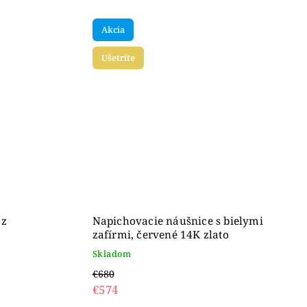
Akcia
Ušetríte
 z
Napichovacie náušnice s bielymi
zafírmi, červené 14K zlato
Skladom
€680
€574