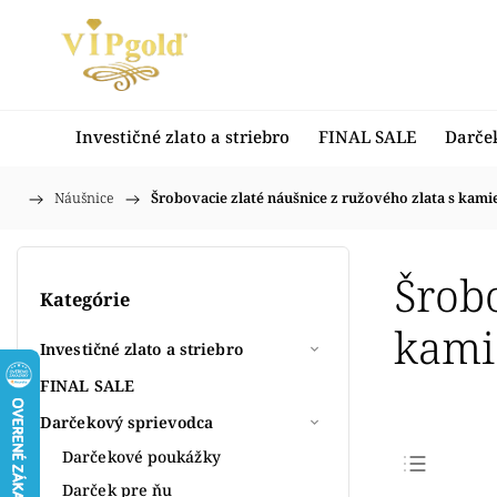
Investičné zlato a striebro
FINAL SALE
Darče
/
Náušnice
/
Šrobovacie zlaté náušnice z ružového zlata s kam
Domov
Šrobo
Kategórie
kami
Investičné zlato a striebro
FINAL SALE
Darčekový sprievodca
Darčekové poukážky
Darček pre ňu