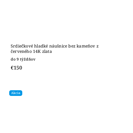
Srdiečkové hladké náušnice bez kameňov z
červeného 14K zlata
do 9 týždňov
€150
Akcia