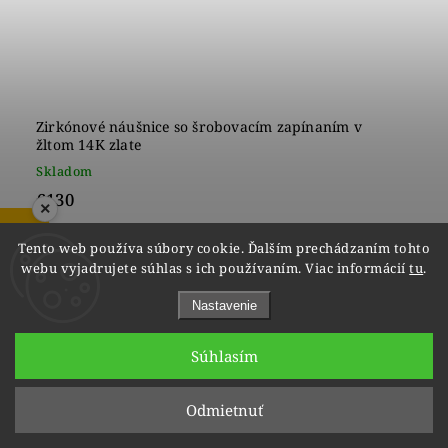
Zirkónové náušnice so šrobovacím zapínaním v
žltom 14K zlate
Skladom
€130
×
ZOBRAZIŤ RECENZIE
Tento web používa súbory cookie. Ďalším prechádzaním tohto
webu vyjadrujete súhlas s ich používaním. Viac informácií
tu
.
1
2
Nastavenie
Hore
Súhlasím
Odmietnuť
Facebook
vipgoldsk
Instagram
YouTube
@vipgold.sk