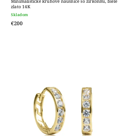
Minimalistické kruhové náušnice so zirkónmi, biele
zlato 14K
Skladom
€200