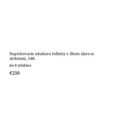
Napichovacie náušnice Infinity v žltom zlate so
zirkónmi, 14K
do 9 týždňov
€230