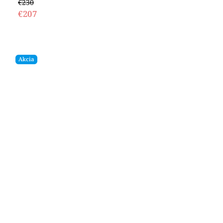
€230
€207
Akcia