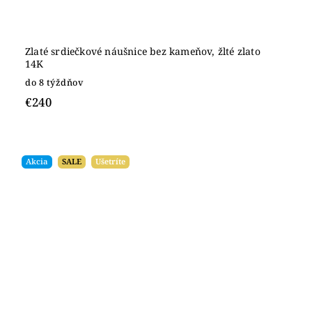
Zlaté srdiečkové náušnice bez kameňov, žlté zlato
14K
do 8 týždňov
€240
Akcia
SALE
Ušetríte