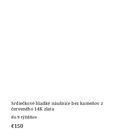
Srdiečkové hladké náušnice bez kameňov z
červeného 14K zlata
do 9 týždňov
€150