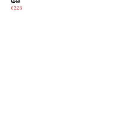
€240
€228