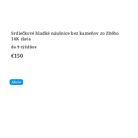
Srdiečkové hladké náušnice bez kameňov zo žltého
14K zlata
do 9 týždňov
€150
Akcia