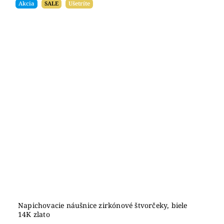
Akcia
SALE
Ušetríte
Napichovacie náušnice zirkónové štvorčeky, biele
14K zlato