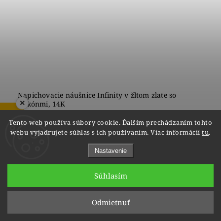
Napichovacie náušnice Infinity v žltom zlate so
×
zirkónmi, 14K
ZOBRAZIŤ RECENZIE
do 9 týždňov
Tento web používa súbory cookie. Ďalším prechádzaním tohto
€230
webu vyjadrujete súhlas s ich používaním. Viac informácií
tu
.
Nastavenie
Súhlasím
1
2
Hore
Odmietnuť