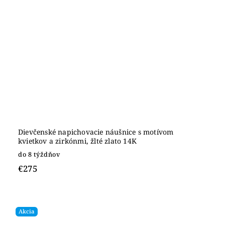
Dievčenské napichovacie náušnice s motívom
kvietkov a zirkónmi, žlté zlato 14K
do 8 týždňov
€275
Akcia