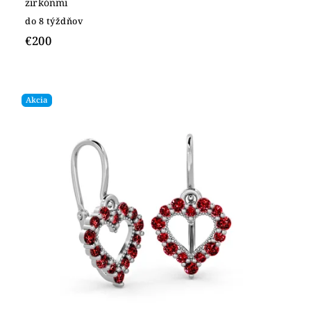
zirkónmi
do 8 týždňov
€200
Akcia