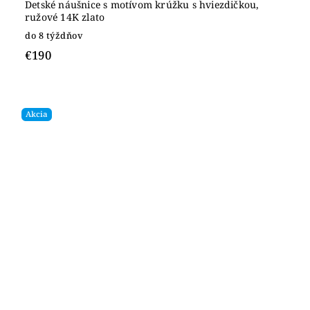
Detské náušnice s motívom krúžku s hviezdičkou,
ružové 14K zlato
do 8 týždňov
€190
Akcia