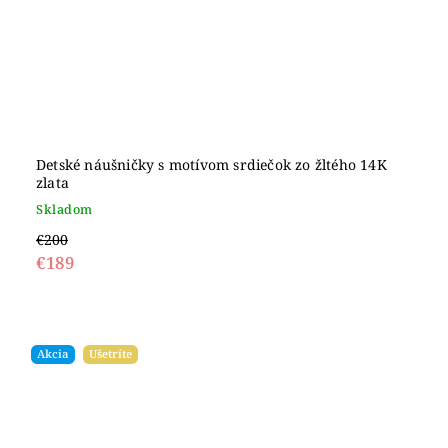
Detské náušničky s motívom srdiečok zo žltého 14K
zlata
Skladom
€200
€189
Akcia
Ušetríte