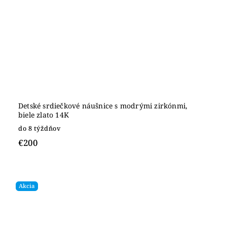
Detské srdiečkové náušnice s modrými zirkónmi,
biele zlato 14K
do 8 týždňov
€200
Akcia