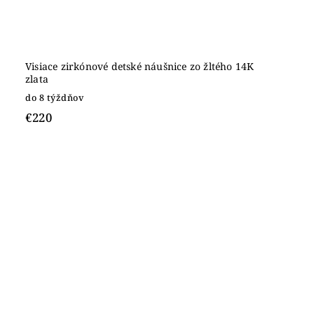
Visiace zirkónové detské náušnice zo žltého 14K
zlata
do 8 týždňov
€220