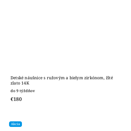
Detské náušnice s ružovým a bielym zirkónom, žlté
zlato 14K
do 9 týždňov
€180
Akcia