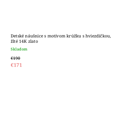
Detské náušnice s motívom krúžku s hviezdičkou,
žlté 14K zlato
Skladom
€190
€171