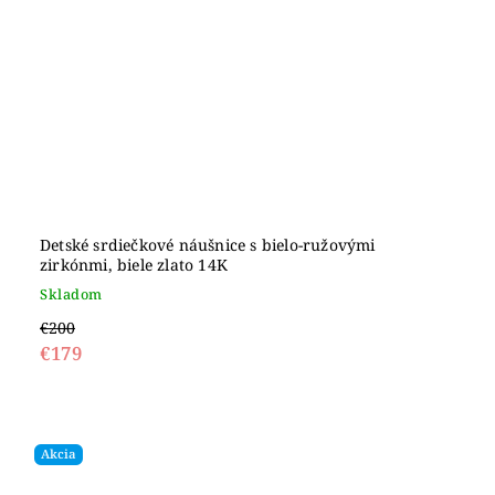
Detské srdiečkové náušnice s bielo-ružovými
zirkónmi, biele zlato 14K
Skladom
€200
€179
Akcia