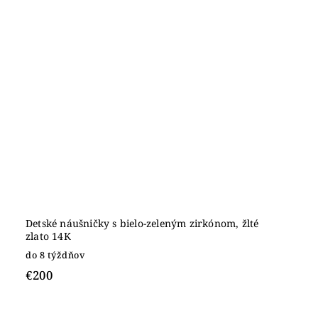
Detské náušničky s bielo-zeleným zirkónom, žlté
zlato 14K
do 8 týždňov
€200