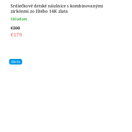
Srdiečkové detské náušnice s kombinovanými
zirkónmi zo žltého 14K zlata
Skladom
€200
€179
Akcia