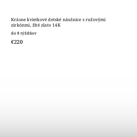
Krásne kvietkové detské náušnice s ružovými
zirkónmi, žlté zlato 14K
do 8 týždňov
€220