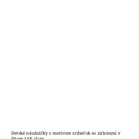
Detské náušničky s motívom srdiečok so zirkónmi v
žltom 14K zlate