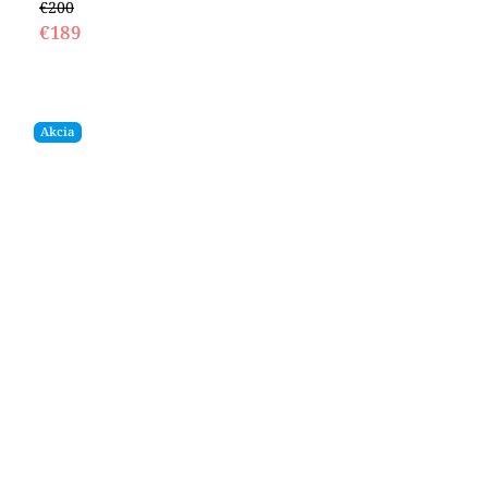
€200
€189
Akcia