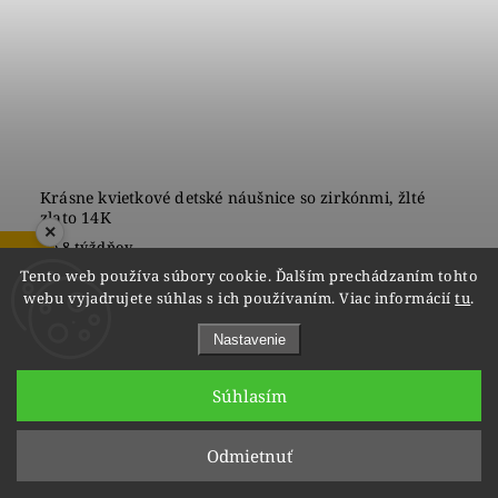
Krásne kvietkové detské náušnice so zirkónmi, žlté
zlato 14K
×
do 8 týždňov
ZOBRAZIŤ RECENZIE
Tento web používa súbory cookie. Ďalším prechádzaním tohto
€220
webu vyjadrujete súhlas s ich používaním. Viac informácií
tu
.
Nastavenie
1
3
Súhlasím
Hore
Odmietnuť