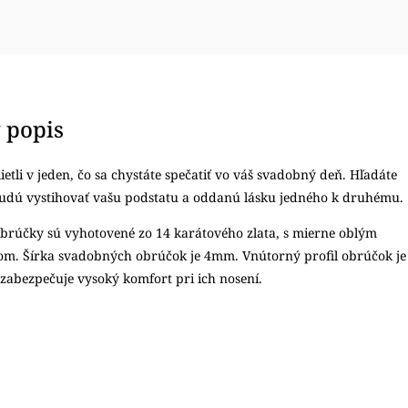
 popis
lietli v jeden, čo sa chystáte spečatiť vo váš svadobný deň. Hľadáte
budú vystihovať vašu podstatu a oddanú lásku jedného k druhému.
brúčky sú vyhotovené zo 14 karátového zlata, s mierne oblým
lom. Šírka svadobných obrúčok je 4mm. Vnútorný profil obrúčok je
o zabezpečuje vysoký komfort pri ich nosení.