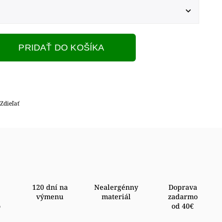
PRIDAŤ DO KOŠÍKA
Zdieľať
120 dní na
Nealergénny
Doprava
výmenu
materiál
zadarmo
o
od 40€