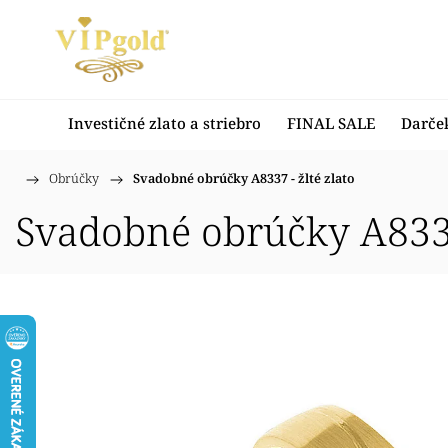
Investičné zlato a striebro
FINAL SALE
Darče
/
Obrúčky
/
Svadobné obrúčky A8337 - žlté zlato
Domov
Svadobné obrúčky A8337 