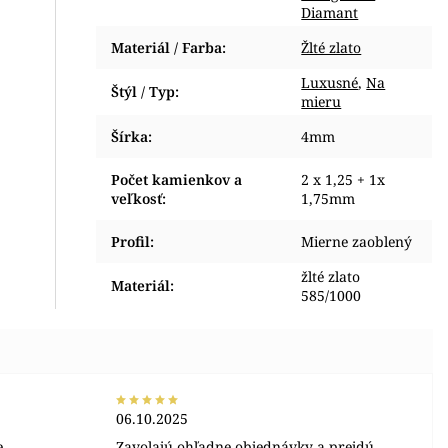
Diamant
Materiál / Farba
:
Žlté zlato
Luxusné
,
Na
Štýl / Typ
:
mieru
Šírka
:
4mm
Počet kamienkov a
2 x 1,25 + 1x
veľkosť
:
1,75mm
Profil
:
Mierne zaoblený
žlté zlato
Materiál
:
585/1000
06.10.2025
e
Zavolajú ohľadne objednávky a prejdú