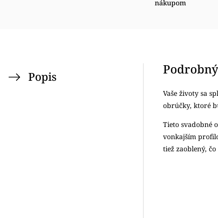
nákupom
Podrobný
Popis
Vaše životy sa sp
obrúčky, ktoré 
Tieto svadobné o
vonkajším profi
tiež zaoblený, č