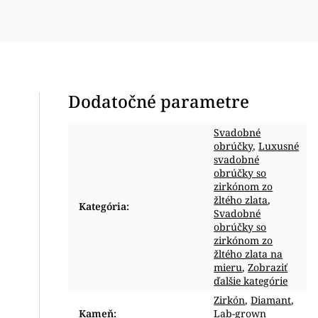
Dodatočné parametre
Svadobné
obrúčky
,
Luxusné
svadobné
obrúčky so
zirkónom zo
žltého zlata
,
Kategória
:
Svadobné
obrúčky so
zirkónom zo
žltého zlata na
mieru
,
Zobraziť
ďalšie kategórie
Zirkón
,
Diamant
,
Kameň
:
Lab-grown