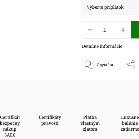
Detailné informácie
Opýtať sa
Certifikát
Certifikáty
Platba
Luxusné
bezpečný
pravosti
vlastným
balenie
nákup
zlatom
zadarm
SAEC