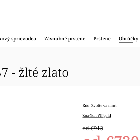
kový sprievodca
Zásnubné prstene
Prstene
Obrúčky
- žlté zlato
Kód:
Zvoľte variant
Značka:
VIPgold
od €913