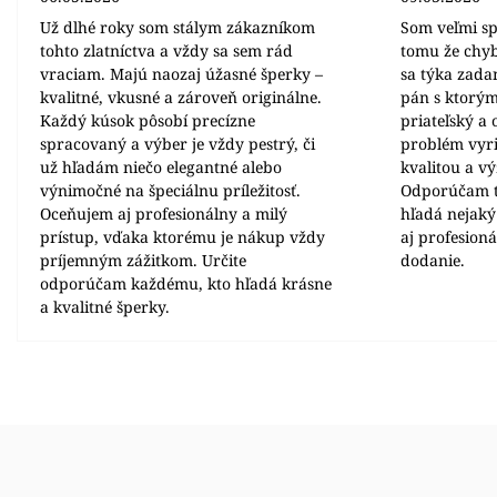
Už dlhé roky som stálym zákazníkom
Som veľmi sp
tohto zlatníctva a vždy sa sem rád
tomu že chyb
vraciam. Majú naozaj úžasné šperky –
sa týka zada
kvalitné, vkusné a zároveň originálne.
pán s ktorým
Každý kúsok pôsobí precízne
priateľský a
spracovaný a výber je vždy pestrý, či
problém vyrie
už hľadám niečo elegantné alebo
kvalitou a v
výnimočné na špeciálnu príležitosť.
Odporúčam t
Oceňujem aj profesionálny a milý
hľadá nejaký
prístup, vďaka ktorému je nákup vždy
aj profesion
príjemným zážitkom. Určite
dodanie.
odporúčam každému, kto hľadá krásne
a kvalitné šperky.