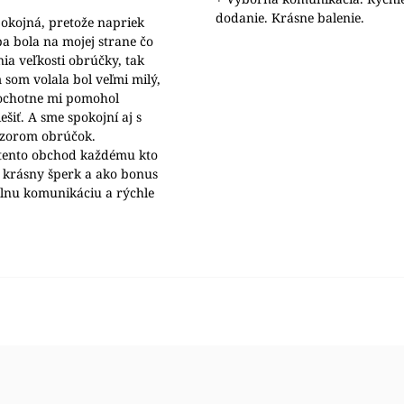
dodanie. Krásne balenie.
okojná, pretože napriek
a bola na mojej strane čo
nia veľkosti obrúčky, tak
 som volala bol veľmi milý,
 ochotne mi pomohol
šiť. A sme spokojní aj s
ýzorom obrúčok.
ento obchod každému kto
 krásny šperk a ako bonus
álnu komunikáciu a rýchle